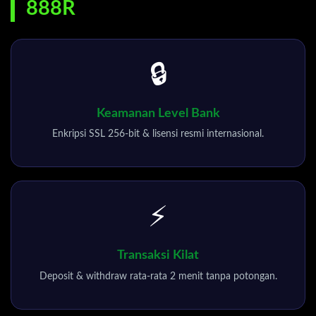
888R
🔒
Keamanan Level Bank
Enkripsi SSL 256-bit & lisensi resmi internasional.
⚡
Transaksi Kilat
Deposit & withdraw rata-rata 2 menit tanpa potongan.