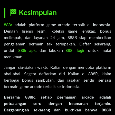
🏁 Kesimpulan
888r
adalah platform game arcade terbaik di Indonesia.
Dengan lisensi resmi, koleksi game lengkap, bonus
melimpah, dan layanan 24 jam, 888R siap memberikan
pengalaman bermain tak terlupakan. Daftar sekarang,
unduh
888r apk
, dan lakukan
888r login
untuk mulai
menikmati.
Jangan sia-siakan waktu Kalian dengan mencoba platform
abal-abal. Segera daftarkan diri Kalian di 888R, klaim
berbagai bonus sambutan, dan rasakan sendiri sensasi
bermain game arcade terbaik se-Indonesia.
Bersama 888R, setiap permainan arcade adalah
petualangan seru dengan keamanan terjamin.
Bergabunglah sekarang dan buktikan bahwa 888R