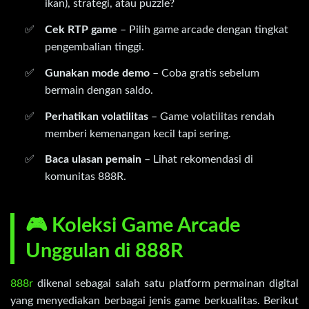
ikan), strategi, atau puzzle?
Cek RTP game
– Pilih game arcade dengan tingkat
pengembalian tinggi.
Gunakan mode demo
– Coba gratis sebelum
bermain dengan saldo.
Perhatikan volatilitas
– Game volatilitas rendah
memberi kemenangan kecil tapi sering.
Baca ulasan pemain
– Lihat rekomendasi di
komunitas 888R.
🎮 Koleksi Game Arcade
Unggulan di 888R
888r
dikenal sebagai salah satu platform permainan digital
yang menyediakan berbagai jenis game berkualitas. Berikut