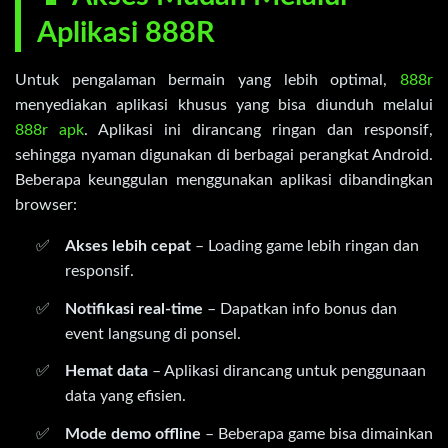
Aplikasi 888R
Untuk pengalaman bermain yang lebih optimal,
888r
menyediakan aplikasi khusus yang bisa diunduh melalui
888r apk
. Aplikasi ini dirancang ringan dan responsif,
sehingga nyaman digunakan di berbagai perangkat Android.
Beberapa keunggulan menggunakan aplikasi dibandingkan
browser:
Akses lebih cepat
– Loading game lebih ringan dan
responsif.
Notifikasi real-time
– Dapatkan info bonus dan
event langsung di ponsel.
Hemat data
– Aplikasi dirancang untuk penggunaan
data yang efisien.
Mode demo offline
– Beberapa game bisa dimainkan