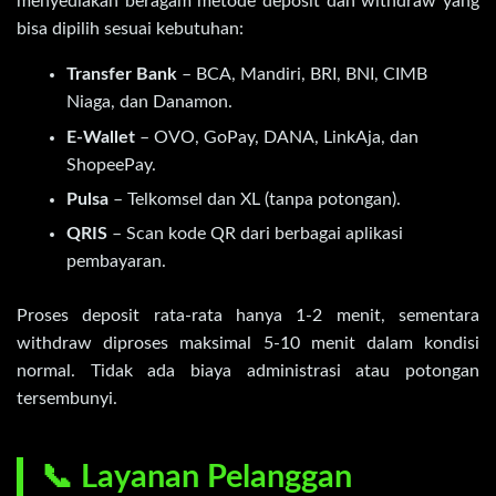
menyediakan beragam metode deposit dan withdraw yang
bisa dipilih sesuai kebutuhan:
Transfer Bank
– BCA, Mandiri, BRI, BNI, CIMB
Niaga, dan Danamon.
E-Wallet
– OVO, GoPay, DANA, LinkAja, dan
ShopeePay.
Pulsa
– Telkomsel dan XL (tanpa potongan).
QRIS
– Scan kode QR dari berbagai aplikasi
pembayaran.
Proses deposit rata-rata hanya 1-2 menit, sementara
withdraw diproses maksimal 5-10 menit dalam kondisi
normal. Tidak ada biaya administrasi atau potongan
tersembunyi.
📞 Layanan Pelanggan