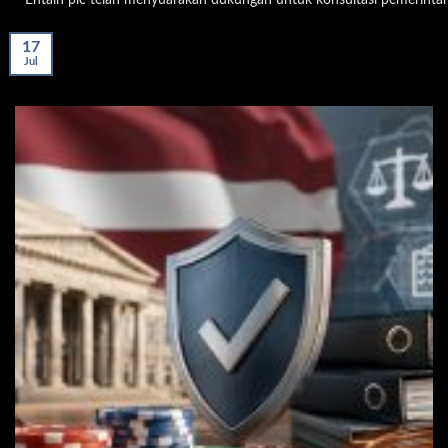
Entain plc telah menyuarakan dukungan untuk konsultasi pemerintah I
17
Jul